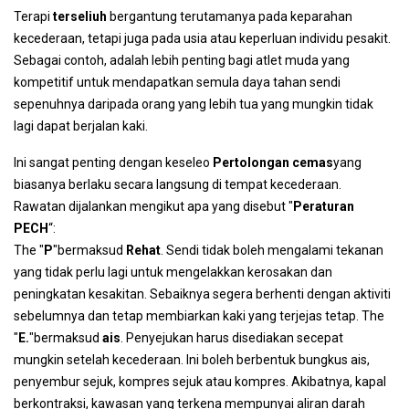
Terapi
terseliuh
bergantung terutamanya pada keparahan
kecederaan, tetapi juga pada usia atau keperluan individu pesakit.
Sebagai contoh, adalah lebih penting bagi atlet muda yang
kompetitif untuk mendapatkan semula daya tahan sendi
sepenuhnya daripada orang yang lebih tua yang mungkin tidak
lagi dapat berjalan kaki.
Ini sangat penting dengan keseleo
Pertolongan cemas
yang
biasanya berlaku secara langsung di tempat kecederaan.
Rawatan dijalankan mengikut apa yang disebut "
Peraturan
PECH
“:
The "
P
"bermaksud
Rehat
. Sendi tidak boleh mengalami tekanan
yang tidak perlu lagi untuk mengelakkan kerosakan dan
peningkatan kesakitan. Sebaiknya segera berhenti dengan aktiviti
sebelumnya dan tetap membiarkan kaki yang terjejas tetap. The
"
E.
"bermaksud
ais
. Penyejukan harus disediakan secepat
mungkin setelah kecederaan. Ini boleh berbentuk bungkus ais,
penyembur sejuk, kompres sejuk atau kompres. Akibatnya, kapal
berkontraksi, kawasan yang terkena mempunyai aliran darah