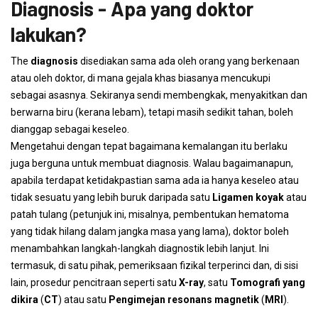
Diagnosis - Apa yang doktor
lakukan?
The
diagnosis
disediakan sama ada oleh orang yang berkenaan
atau oleh doktor, di mana gejala khas biasanya mencukupi
sebagai asasnya. Sekiranya sendi membengkak, menyakitkan dan
berwarna biru (kerana lebam), tetapi masih sedikit tahan, boleh
dianggap sebagai keseleo.
Mengetahui dengan tepat bagaimana kemalangan itu berlaku
juga berguna untuk membuat diagnosis. Walau bagaimanapun,
apabila terdapat ketidakpastian sama ada ia hanya keseleo atau
tidak sesuatu yang lebih buruk daripada satu
Ligamen koyak
atau
patah tulang (petunjuk ini, misalnya, pembentukan hematoma
yang tidak hilang dalam jangka masa yang lama), doktor boleh
menambahkan langkah-langkah diagnostik lebih lanjut. Ini
termasuk, di satu pihak, pemeriksaan fizikal terperinci dan, di sisi
lain, prosedur pencitraan seperti satu
X-ray
, satu
Tomografi yang
dikira
(
CT
) atau satu
Pengimejan resonans magnetik
(
MRI
).