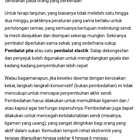
tambahan pada orang yang berkenaan.
Untuk terapi lanjutan, yang biasanya tidak melebihi satu hingga
dua minggu, praktiknya peraturan yang sama berlaku untuk
pertolongan cemas, yang semuanya bertujuan melindungi sendi.
Ia mesti disejukkan dan disimpan sekerap mungkin. Sekiranya
pembalut diperlukan sama sekali, yang sederhana cukup
Pembalut pita
atau satu
pembalut elastik
. Salap dekongestan
dan penyejuk boleh digunakan untuk menghilangkan gejala dan
kadang-kadang penyembuhan lebih cepat.
Walau bagaimanapun, jika keseleo disertai dengan kerosakan
kekal, langkah-langkah konservatif (bukan pembedahan) ini tidak
mencukupi untuk mencapai penyembuhan akhir sendi.
Pembedahan harus dilakukan untuk memulihkan ligamen dan /
atau kapsul agar berfungsi sepenuhnya. Pembedahan juga dapat
dilakukan untuk mencegah ketidakstabilan sendi (misalnya,
ligamen yang usang), yang sangat diinginkan bagi orang yang
aktif dalam sukan. Kemudian tempoh rehat ekstremiti yang
terjejas dilanjutkan hingga sekitar 4 hingga 6 minggu.